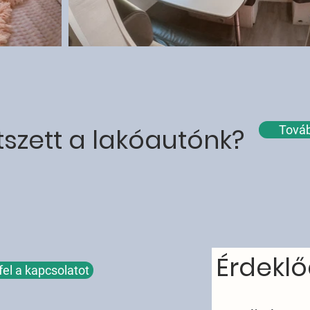
szett a lakóautónk?
Továb
Érdeklő
fel a kapcsolatot