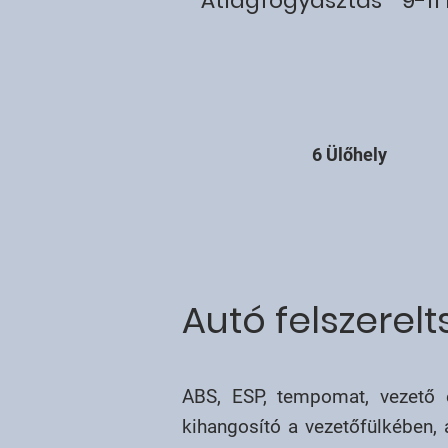
Átlagfogyasztás
9-11 
6 Ülőhely
Autó felszerel
ABS, ESP, tempomat, vezető é
kihangosító a vezetőfülkében, á