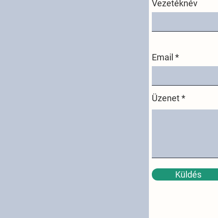
Vezetéknév
Email
Üzenet
Küldés