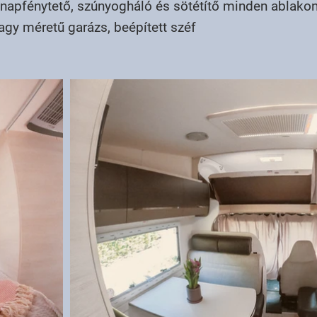
napfénytető, szúnyogháló és sötétítő minden ablakon é
 nagy méretű garázs, beépített széf