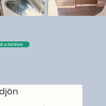
b a bérlésre
djön