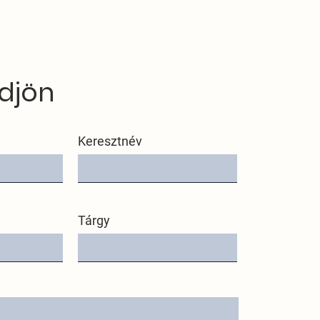
djön
Keresztnév
Tárgy