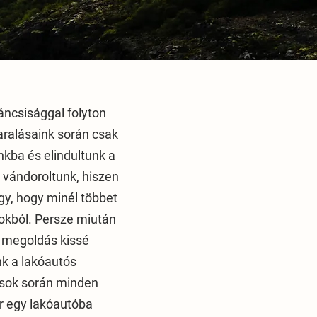
áncsisággal folyton
yaralásaink során csak
kba és elindultunk a
 vándoroltunk, hiszen
gy, hogy minél többet
okból. Persze miután
a megoldás kissé
ünk a lakóautós
ások során minden
r egy lakóautóba