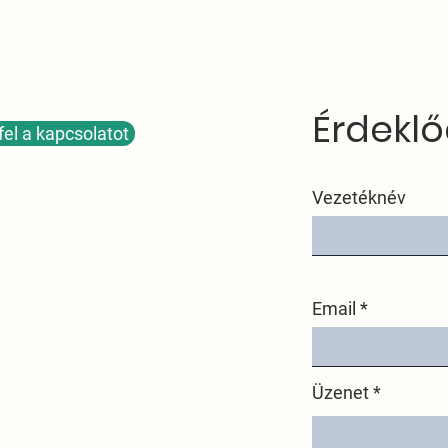
Érdeklő
fel a kapcsolatot
Vezetéknév
Email
Üzenet