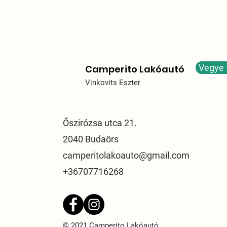
Vegye 
Camperito Lakóautó
Vinkovits Eszter
Őszirózsa utca 21.
2040 Budaörs
camperitolakoauto@gmail.com
+36707716268
© 2021 Camperito Lakóautó