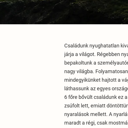
Családunk nyughatatlan kiv
járja a világot. Régebben n
lunk
bepakoltunk a személyautón
nagy világba. Folyamatosan
mindegyikünket hajtott a vá
láthassunk az egyes ország
6 főre bővült családunk ez 
zsúfolt lett, emiatt döntött
nyaralások mellett. A nyarl
maradt a régi, csak mostmá